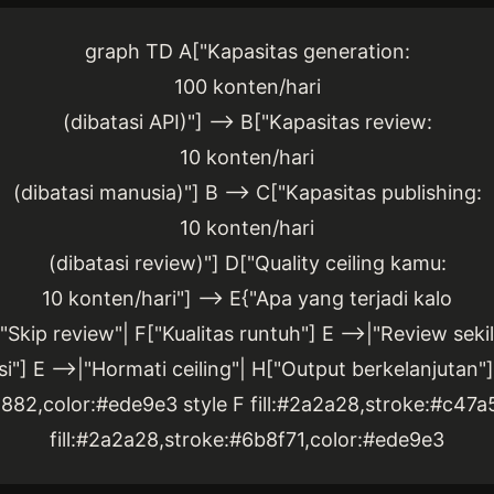
graph TD A["Kapasitas generation:
100 konten/hari
(dibatasi API)"] --> B["Kapasitas review:
10 konten/hari
(dibatasi manusia)"] B --> C["Kapasitas publishing:
10 konten/hari
(dibatasi review)"] D["Quality ceiling kamu:
10 konten/hari"] --> E{"Apa yang terjadi kalo
"Skip review"| F["Kualitas runtuh"] E -->|"Review sekil
si"] E -->|"Hormati ceiling"| H["Output berkelanjutan"]
a882,color:#ede9e3 style F fill:#2a2a28,stroke:#c47a
fill:#2a2a28,stroke:#6b8f71,color:#ede9e3