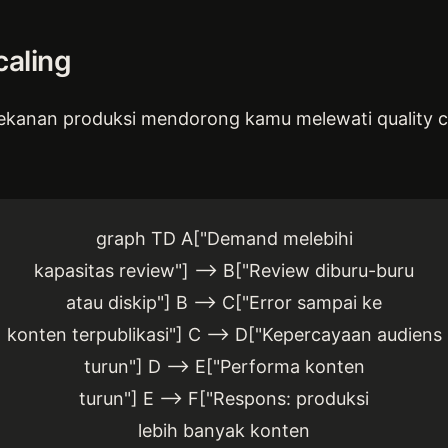
caling
 tekanan produksi mendorong kamu melewati quality ce
graph TD A["Demand melebihi
kapasitas review"] --> B["Review diburu-buru
atau diskip"] B --> C["Error sampai ke
konten terpublikasi"] C --> D["Kepercayaan audiens
turun"] D --> E["Performa konten
turun"] E --> F["Respons: produksi
lebih banyak konten