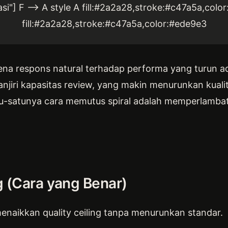
i"] F --> A style A fill:#2a2a28,stroke:#c47a5a,color
fill:#2a2a28,stroke:#c47a5a,color:#ede9e3
ena respons natural terhadap performa yang turun ad
jiri kapasitas review, yang makin menurunkan kuali
-satunya cara memutus spiral adalah memperlambat
g (Cara yang Benar)
menaikkan quality ceiling tanpa menurunkan standar.