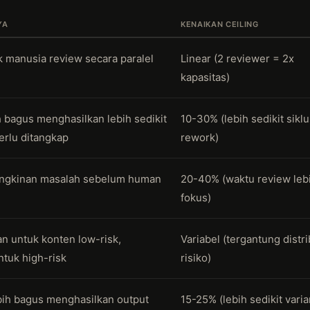
YA
KENAIKAN CEILING
 manusia review secara paralel
Linear (2 reviewer = 2x
kapasitas)
 bagus menghasilkan lebih sedikit
10-30% (lebih sedikit sikl
erlu ditangkap
rework)
ungkinan masalah sebelum human
20-40% (waktu review leb
fokus)
n untuk konten low-risk,
Variabel (tergantung distri
tuk high-risk
risiko)
bih bagus menghasilkan output
15-25% (lebih sedikit varia