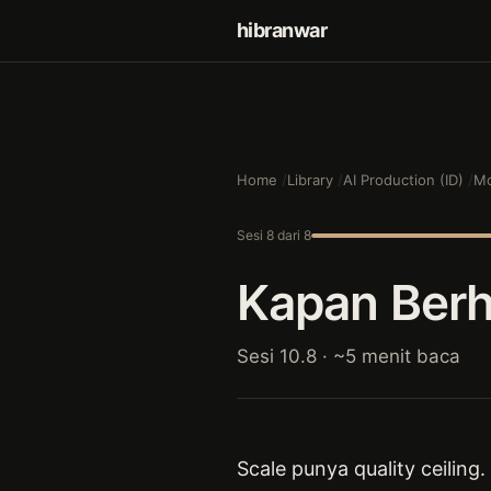
hibranwar
Home
Library
AI Production (ID)
Mo
Sesi 8 dari 8
Kapan Berh
Sesi 10.8 · ~5 menit baca
Scale punya quality ceiling