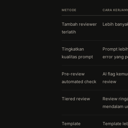
METODE
CARA KERJAN
Tambah reviewer
Lebih banyak
terlatih
Tingkatkan
Prompt lebih
kualitas prompt
error yang p
Pre-review
AI flag kem
automated check
review
Tiered review
Review ringa
mendalam un
Template
Template le