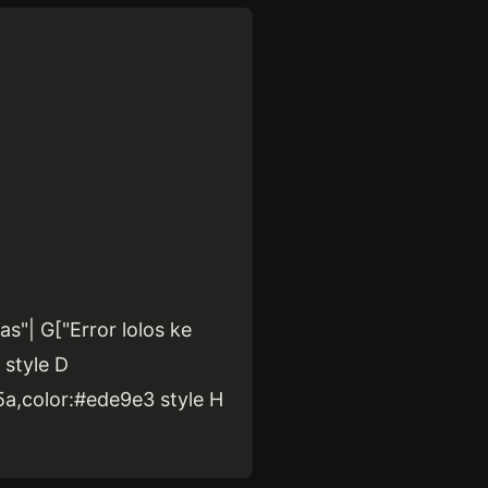
as"| G["Error lolos ke
 style D
5a,color:#ede9e3 style H