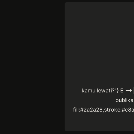
kamu lewati?"} E -->|
publika
fill:#2a2a28,stroke:#c8