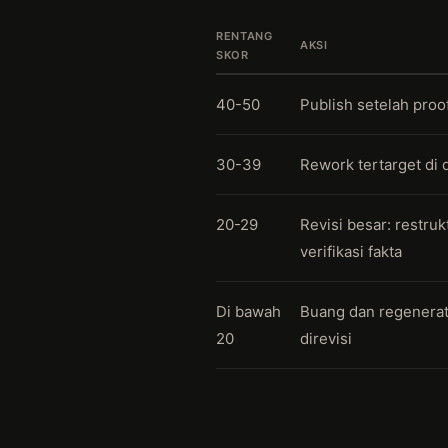
RENTANG
AKSI
SKOR
40-50
Publish setelah proo
30-39
Rework tertarget di 
20-29
Revisi besar: restrukt
verifikasi fakta
Di bawah
Buang dan regenera
20
direvisi