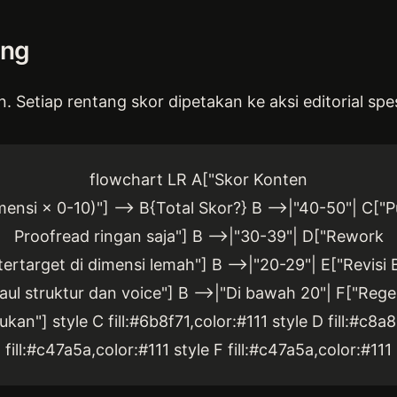
ing
. Setiap rentang skor dipetakan ke aksi editorial spes
flowchart LR A["Skor Konten
mensi × 0-10)"] --> B{Total Skor?} B -->|"40-50"| C["P
Proofread ringan saja"] B -->|"30-39"| D["Rework
 tertarget di dimensi lemah"] B -->|"20-29"| E["Revisi 
ul struktur dan voice"] B -->|"Di bawah 20"| F["Reg
kan"] style C fill:#6b8f71,color:#111 style D fill:#c8a
fill:#c47a5a,color:#111 style F fill:#c47a5a,color:#111