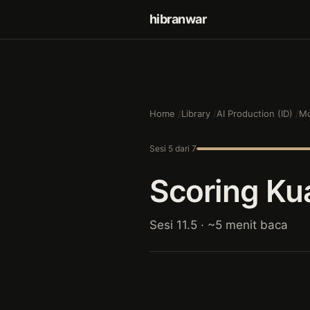
hibranwar
Home
Library
AI Production (ID)
Mo
Sesi 5 dari 7
Scoring Kua
Sesi 11.5 · ~5 menit baca