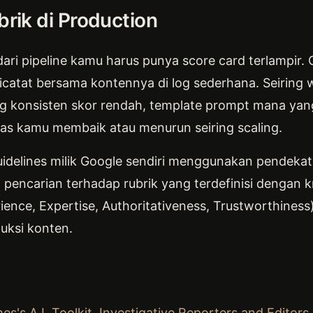
ik di Production
ari pipeline kamu harus punya score card terlampir. 
dicatat bersama kontennya di log sederhana. Seiring
ng konsisten skor rendah, template prompt mana yan
itas kamu membaik atau menurun seiring scaling.
uidelines milik Google sendiri menggunakan pendekata
pencarian terhadap rubrik yang terdefinisi dengan kri
rience, Expertise, Authoritativeness, Trustworthiness)
uksi konten.
s's A.I. Toolkit, Investigative Reporters and Editors