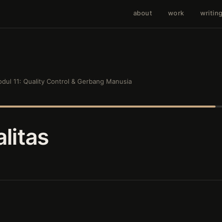
about
work
writin
dul 11: Quality Control & Gerbang Manusia
litas