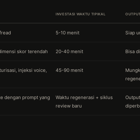
INVESTASI WAKTU TIPIKAL
OUTPUT
fread
5-10 menit
Siap u
dimensi skor terendah
20-40 menit
Bisa d
urisasi, injeksi voice,
45-90 menit
Mungki
regene
te dengan prompt yang
Waktu regenerasi + siklus
Output
review baru
diperb