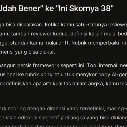
 Udah Bener" ke "Ini Skornya 38"
f ga bisa diskalakan. Ketika kamu satu-satunya review
ka kamu tambah reviewer kedua, definisi kalian mulai b
ggu, standar kamu mulai drift. Rubrik memperbaiki 
mensi yang bisa diukur.
un persis framework seperti ini. Tool internal mer
itusional ke rubrik konkret untuk menykor copy AI-ge
mendefinisikan apa arti kualitas dalam angka, kamu 
k scoring dengan dimensi yang terdefinisi, masing-m
laian editorial subjektif jadi angka yang bisa diulan
aya bertahan dari perubahan mood, kelelahan, dan r