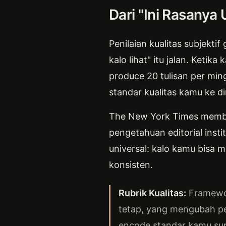
Dari "Ini Rasanya
Penilaian kualitas subjekti
kalo lihat" itu jalan. Keti
produce 20 tulisan per min
standar kualitas kamu ke di
The New York Times membang
pengetahuan editorial inst
universal: kalo kamu bisa 
konsisten.
Rubrik Kualitas:
Framewor
tetap, yang mengubah peni
encode standar kamu sup