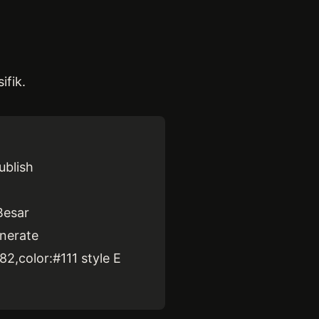
ifik.
ublish
Besar
enerate
882,color:#111 style E