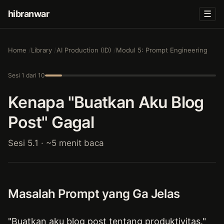
hibranwar
☰
Home
Library
AI Production (ID)
Modul 5: Prompt Engineering
Sesi 1 dari 10
Kenapa "Buatkan Aku Blog
Post" Gagal
Sesi 5.1 · ~5 menit baca
Masalah Prompt yang Ga Jelas
"Buatkan aku blog post tentang produktivitas."