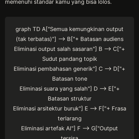
memenuhi standar kamu yang bisa lolos.
graph TD A["Semua kemungkinan output
(tak terbatas)"] --> B["+ Batasan audiens
Eliminasi output salah sasaran"] B --> C["+
Sudut pandang topik
Eliminasi pembahasan generik"] C --> D["+
Batasan tone
Eliminasi suara yang salah"] D --> E["+
Batasan struktur
Eliminasi arsitektur buruk"] E --> F["+ Frasa
terlarang
Eliminasi artefak AI"] F --> G["Output
tersisa