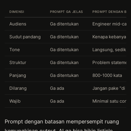
DIMENSI
PROMPT GA JELAS
PROMPT DENGAN BA
Audiens
Ga ditentukan
Engineer mid-care
Sudut pandang
Ga ditentukan
Kenapa kebanyakan
Tone
Ga ditentukan
Langsung, sedikit 
Struktur
Ga ditentukan
Problem statement,
Panjang
Ga ditentukan
800-1000 kata
Dilarang
Ga ada
Jangan pake "di era
Wajib
Ga ada
Minimal satu cont
Prompt dengan batasan mempersempit ruang
kemungkinan output. AI ga bisa bikin listicle