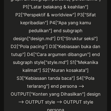
P1["Latar belakang & keahlian"]
P2["Perspektif & worldview"] P3["Sifat
kepribadian"] P4["Apa yang kamu
pedulikan"] end subgraph
design["design.md"] D1["Struktur seksi"]
D2["Pola pacing"] D3["Kebiasaan buka dan
tutup"] D4["Cara argumen dibangun"] end
subgraph style["style.md"] S1["Mekanika
kalimat"] S2["Aturan kosakata"]
S3["Kebiasaan tanda baca"] S4["Pola
terlarang"] end persona -->
OUTPUT["Konten yang Dihasilkan"] design
--> OUTPUT style --> OUTPUT style
persona