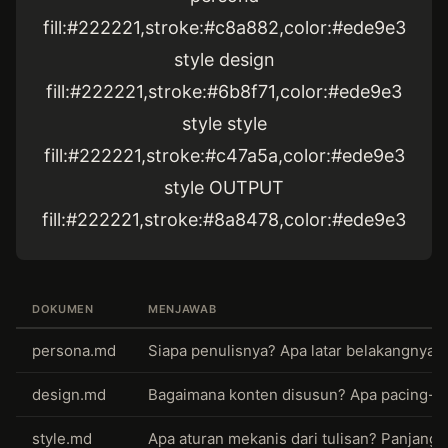
fill:#222221,stroke:#c8a882,color:#ede9e3
style design
fill:#222221,stroke:#6b8f71,color:#ede9e3
style style
fill:#222221,stroke:#c47a5a,color:#ede9e3
style OUTPUT
fill:#222221,stroke:#8a8478,color:#ede9e3
DOKUMEN
MENJAWAB
persona.md
Siapa penulisnya? Apa latar belakangnya? 
design.md
Bagaimana konten disusun? Apa pacing-n
style.md
Apa aturan mekanis dari tulisan? Panjang k