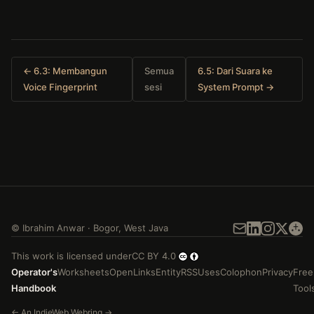
← 6.3: Membangun
Semua
6.5: Dari Suara ke
Voice Fingerprint
sesi
System Prompt →
©
Ibrahim Anwar
·
Bogor
,
West Java
This work is licensed under
CC BY 4.0
Operator's
Worksheets
Open
Links
Entity
RSS
Uses
Colophon
Privacy
Free
Handbook
Tool
←
An
IndieWeb Webring
→