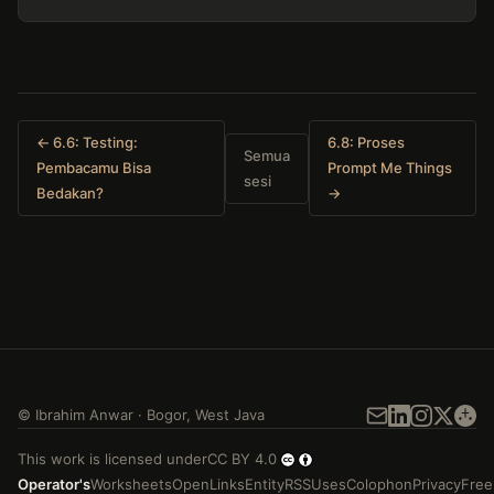
← 6.6: Testing:
6.8: Proses
Semua
Pembacamu Bisa
Prompt Me Things
sesi
Bedakan?
→
©
Ibrahim Anwar
·
Bogor
,
West Java
This work is licensed under
CC BY 4.0
Operator's
Worksheets
Open
Links
Entity
RSS
Uses
Colophon
Privacy
Free