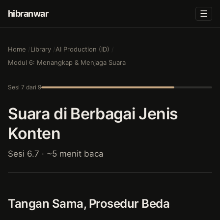
hibranwar
☰
Home
Library
AI Production (ID)
Modul 6: Menangkap & Menjaga Suara
Sesi 7 dari 9
Suara di Berbagai Jenis
Konten
Sesi 6.7 · ~5 menit baca
Tangan Sama, Prosedur Beda