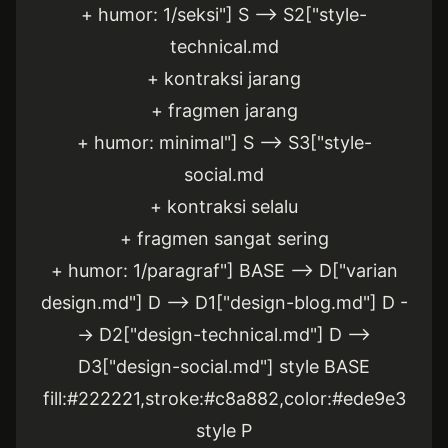
+ humor: 1/seksi"] S --> S2["style-
technical.md
+ kontraksi jarang
+ fragmen jarang
+ humor: minimal"] S --> S3["style-
social.md
+ kontraksi selalu
+ fragmen sangat sering
+ humor: 1/paragraf"] BASE --> D["varian
design.md"] D --> D1["design-blog.md"] D -
-> D2["design-technical.md"] D -->
D3["design-social.md"] style BASE
fill:#222221,stroke:#c8a882,color:#ede9e3
style P