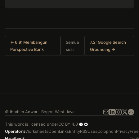
← 6.9: Membangun
Semua
7.2: Google Search
Perspective Bank
sesi
Grounding →
©
Ibrahim Anwar
·
Bogor
,
West Java
This work is licensed under
CC BY 4.0
Operator's
Worksheets
Open
Links
Entity
RSS
Uses
Colophon
Privacy
Free
Handbook
Tool