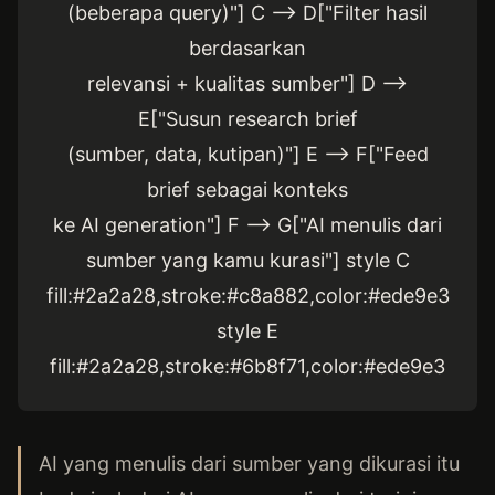
(beberapa query)"] C --> D["Filter hasil
berdasarkan
relevansi + kualitas sumber"] D -->
E["Susun research brief
(sumber, data, kutipan)"] E --> F["Feed
brief sebagai konteks
ke AI generation"] F --> G["AI menulis dari
sumber yang kamu kurasi"] style C
fill:#2a2a28,stroke:#c8a882,color:#ede9e3
style E
fill:#2a2a28,stroke:#6b8f71,color:#ede9e3
AI yang menulis dari sumber yang dikurasi itu