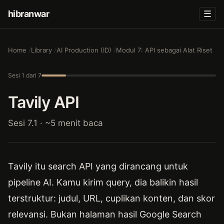
hibranwar
☰
Home
Library
AI Production (ID)
Modul 7: API sebagai Alat Riset
Sesi 1 dari 7
Tavily API
Sesi 7.1 · ~5 menit baca
Tavily itu search API yang dirancang untuk
pipeline AI. Kamu kirim query, dia balikin hasil
terstruktur: judul, URL, cuplikan konten, dan skor
relevansi. Bukan halaman hasil Google Search