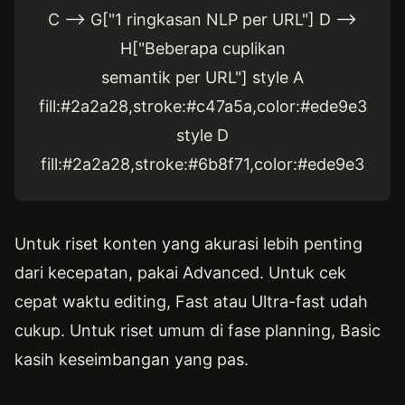
C --> G["1 ringkasan NLP per URL"] D -->
H["Beberapa cuplikan
semantik per URL"] style A
fill:#2a2a28,stroke:#c47a5a,color:#ede9e3
style D
fill:#2a2a28,stroke:#6b8f71,color:#ede9e3
Untuk riset konten yang akurasi lebih penting
dari kecepatan, pakai Advanced. Untuk cek
cepat waktu editing, Fast atau Ultra-fast udah
cukup. Untuk riset umum di fase planning, Basic
kasih keseimbangan yang pas.