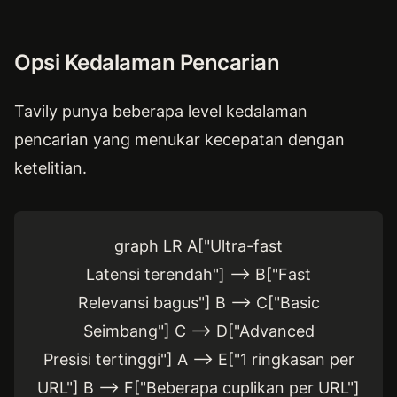
Opsi Kedalaman Pencarian
Tavily punya beberapa level kedalaman
pencarian yang menukar kecepatan dengan
ketelitian.
graph LR A["Ultra-fast
Latensi terendah"] --> B["Fast
Relevansi bagus"] B --> C["Basic
Seimbang"] C --> D["Advanced
Presisi tertinggi"] A --> E["1 ringkasan per
URL"] B --> F["Beberapa cuplikan per URL"]