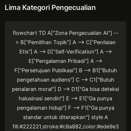
Lima Kategori Pengecualian
flowchart TD A["Zona Pengecualian AI"] --
> B["Pemilihan Topik"] A --> C["Penilaian
Etis"] A --> D["Self-Verification"] A -->
E["Pengalaman Pribadi"] A -->
F["Persetujuan Publikasi"] B --> B1["Butuh
pengetahuan audiens"] C --> C1["Butuh
penalaran moral"] D --> D1["Ga bisa deteksi
halusinasi sendiri"] E --> E1["Ga punya
pengalaman hidup"] F --> F1["Ga punya
standar untuk diterapkan"] style A
fill:#222221,stroke:#c8a882,color:#ede9e3