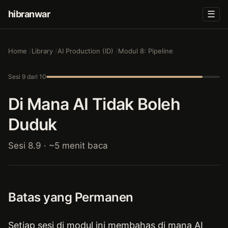
hibranwar
☰
Home
Library
AI Production (ID)
Modul 8: Pipeline
Sesi 9 dari 10
Di Mana AI Tidak Boleh
Duduk
Sesi 8.9 · ~5 menit baca
Batas yang Permanen
Setiap sesi di modul ini membahas di mana AI