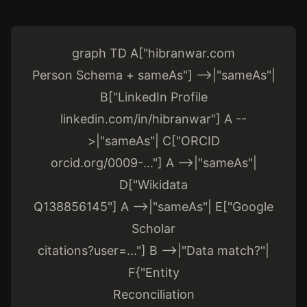
graph TD A["hibranwar.com
Person Schema + sameAs"] -->|"sameAs"|
B["LinkedIn Profile
linkedin.com/in/hibranwar"] A --
>|"sameAs"| C["ORCID
orcid.org/0009-..."] A -->|"sameAs"|
D["Wikidata
Q138856145"] A -->|"sameAs"| E["Google
Scholar
citations?user=..."] B -->|"Data match?"|
F{"Entity
Reconciliation