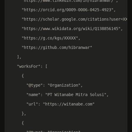
    "https://www.linkedin.com/in/hibranwar/",

    "https://orcid.org/0009-0006-0425-4923",

    "https://scholar.google.com/citations?user=XXXX
    "https://www.wikidata.org/wiki/Q138856145",

    "https://g.co/kgs/XXXXX",

    "https://github.com/hibranwar"

  ],

  "worksFor": [

    {

      "@type": "Organization",

      "name": "PT Witanabe Mitra Solusi",

      "url": "https://witanabe.com"

    },

    {
