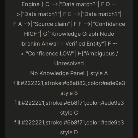
Engine"} C -->|"Data match?"| F D --
>|"Data match?"| F E -->|"Data match?"|
F A -->|"Source claim"| F F -->|"Confidence
HIGH"| G["Knowledge Graph Node
Ibrahim Anwar = Verified Entity"] F --
>|"Confidence LOW"| H["Ambiguous /
Unresolved
No Knowledge Panel"] style A
fill:#222221,stroke:#c8a882,color:#ede9e3
style B
fill:#222221,stroke:#6b8f71,color:#ede9e3
style C
fill:#222221,stroke:#6b8f71,color:#ede9e3
style D