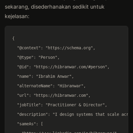
sekarang, disederhanakan sedikit untuk
kejelasan:
{

  "@context": "https://schema.org",

  "@type": "Person",

  "@id": "https://hibranwar.com/#person",

  "name": "Ibrahim Anwar",

  "alternateName": "Hibranwar",

  "url": "https://hibranwar.com",

  "jobTitle": "Practitioner & Director",

  "description": "I design systems that scale acros
  "sameAs": [
